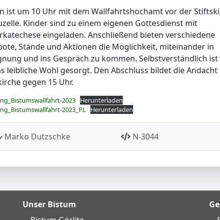
n ist um 10 Uhr mit dem Wallfahrtshochamt vor der Stiftsk
uzelle. Kinder sind zu einem eigenen Gottesdienst mit
rkatechese eingeladen. Anschließend bieten verschiedene
ote, Stände und Aktionen die Möglichkeit, miteinander in
nung und ins Gespräch zu kommen. Selbstverständlich ist
as leibliche Wohl gesorgt. Den Abschluss bildet die Andacht 
skirche gegen 15 Uhr.
ung_Bistumswallfahrt-2023
Herunterladen
ung_Bistumswallfahrt-2023_PL
Herunterladen
Marko Dutzschke
N-3044
Unser Bistum
Ge
Bistum Görlitz