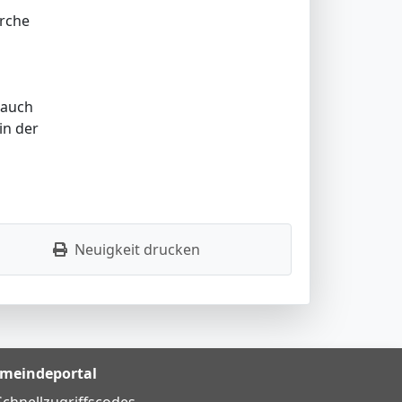
irche
 auch
in der
Neuigkeit drucken
meindeportal
Schnellzugriffscodes