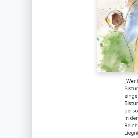
„Wer 
Bistu
eingel
Bistu
persö
in de
Reinh
Liegni