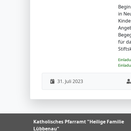
Begin
in Ne
Kinde
Angeb
Begeg
für d
Stift
Einlad
Einlad
31. Juli 2023
Katholisches Pfarramt "Heilige Familie
Lübbenau"