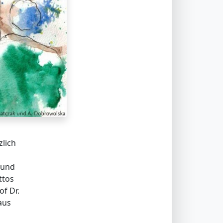
zlich
 und
ttos
f Dr.
aus