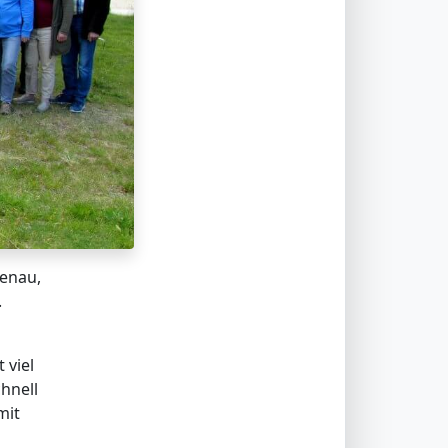
benau,
.
 viel
hnell
mit