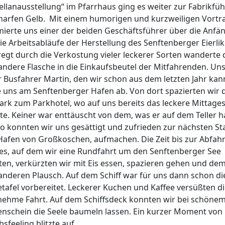
ellanausstellung“ im Pfarrhaus ging es weiter zur Fabrikfü
harfen Gelb. Mit einem humorigen und kurzweiligen Vortr
mierte uns einer der beiden Geschäftsführer über die Anfä
ie Arbeitsabläufe der Herstellung des Senftenberger Eierlik
egt durch die Verkostung vieler leckerer Sorten wanderte d
andere Flasche in die Einkaufsbeutel der Mitfahrenden. Un
r Busfahrer Martin, den wir schon aus dem letzten Jahr kan
e uns am Senftenberger Hafen ab. Von dort spazierten wir 
ark zum Parkhotel, wo auf uns bereits das leckere Mittage
te. Keiner war enttäuscht von dem, was er auf dem Teller ha
o konnten wir uns gesättigt und zufrieden zur nächsten Sta
afen von Großkoschen, aufmachen. Die Zeit bis zur Abfahr
fes, auf dem wir eine Rundfahrt um den Senftenberger See
en, verkürzten wir mit Eis essen, spazieren gehen und dem
anderen Plausch. Auf dem Schiff war für uns dann schon di
etafel vorbereitet. Leckerer Kuchen und Kaffee versüßten di
ehme Fahrt. Auf dem Schiffsdeck konnten wir bei schöne
nschein die Seele baumeln lassen. Ein kurzer Moment von
sfeeling blitzte auf.