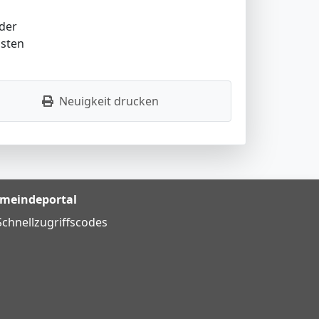
der
hsten
Neuigkeit drucken
meindeportal
Schnellzugriffscodes