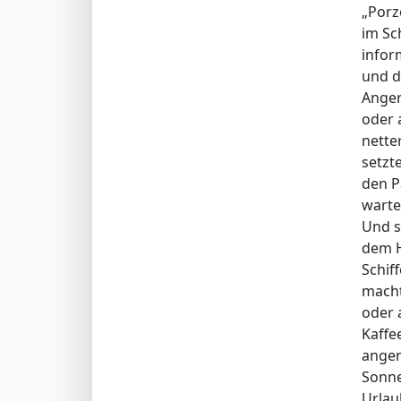
„Porz
im Sc
infor
und d
Anger
oder 
nette
setzt
den P
warte
Und s
dem H
Schif
macht
oder 
Kaffe
angen
Sonne
Urlaub