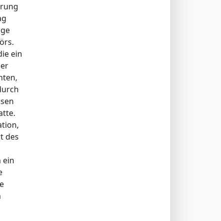
hrung
ag
nge
örs.
ie ein
ser
nten,
durch
ssen
tte.
tion,
t des
 ein
e
e
m