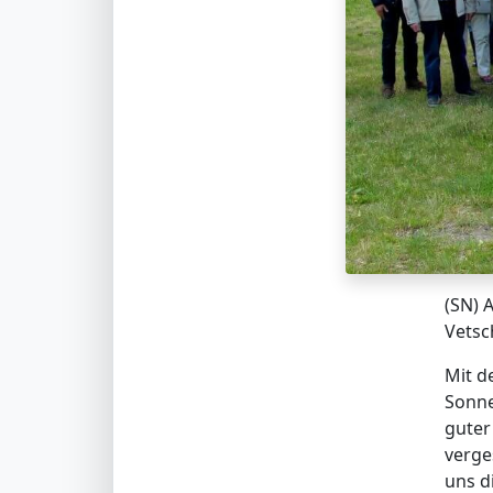
(SN) 
Vetsc
Mit d
Sonne
guter
verge
uns d