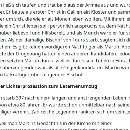
n ließ sich taufen und trat bald aus der Armee aus und wur
er. Er baute als erster Christ in Gallien ein Kloster und sam
r um sich, die wie er als Mönch leben wollten. Mit ihnen le
wie ein Christ leben soll: persönlich anspruchslos, dem Näch
über liebevoll und hilfsbereit, und als Mönch warb er für s
en. Als der damalige Bischof von Tours starb, sagten sich d
hen: Es gibt keinen würdigeren Nachfolger als Martin. Abe
öfe der Umgebung hatten einen anderen Kandidaten. Jedoc
ten setzten Martin durch, weil er durch sein Leben in Einfac
ie überzeugender war als alle Gegenkandidaten. Martin wu
in tatkräftiger, überzeugender Bischof.
er Lichterprozession zum Laternenumzug
n starb 397 nach einem langen und anstrengenden Leben 
 von etwa 80 Jahren. Er wurde schon unmittelbar nach sein
eiliger verehrt. Zahlreiche Legenden rankten sich um sein L
eil man Martins Gedächtnis in der Kirche mit einer