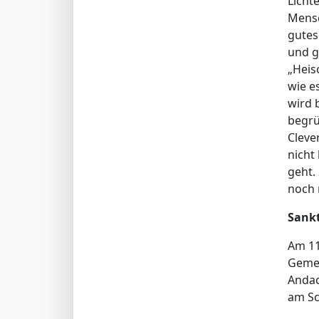
Licht
Mensc
gutes
und g
„Heis
wie e
wird 
begrü
Cleve
nicht
geht.
noch 
Sank
Am 11
Gemei
Andac
am Sc