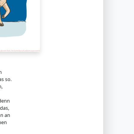
n
as so.
h,
 denn
 das,
in an
nen