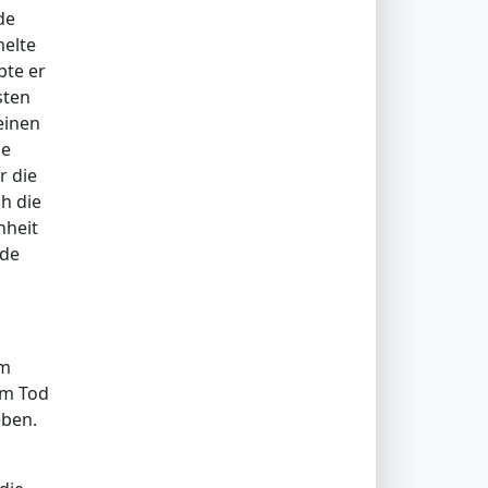
de
melte
bte er
sten
einen
ie
r die
h die
hheit
rde
im
em Tod
eben.