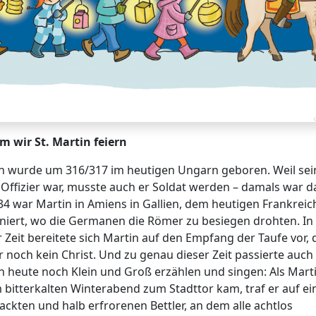
 wir St. Martin feiern
n wurde um 316/317 im heutigen Ungarn geboren. Weil sei
 Offizier war, musste auch er Soldat werden – damals war d
4 war Martin in Amiens in Gallien, dem heutigen Frankreic
oniert, wo die Germanen die Römer zu besiegen drohten. In
r Zeit bereitete sich Martin auf den Empfang der Taufe vor,
r noch kein Christ. Und zu genau dieser Zeit passierte auch
 heute noch Klein und Groß erzählen und singen: Als Mart
 bitterkalten Winterabend zum Stadttor kam, traf er auf ei
nackten und halb erfrorenen Bettler, an dem alle achtlos