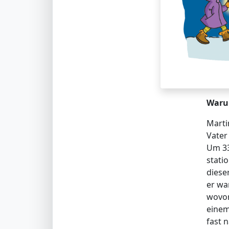
Warum
Marti
Vater
Um 33
stati
diese
er wa
wovon
einem
fast 