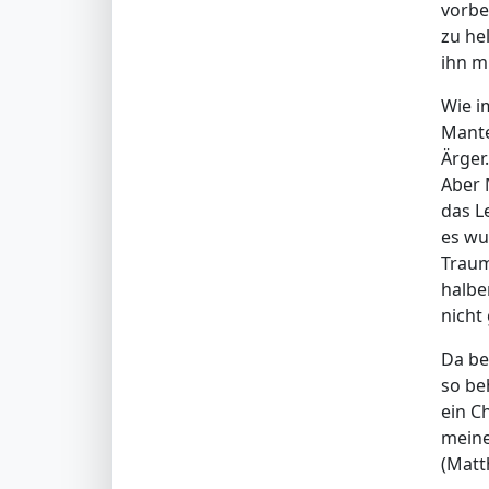
vorbe
zu he
ihn m
Wie i
Mante
Ärger
Aber 
das L
es wu
Traum
halbe
nicht
Da beg
so be
ein Ch
meine
(Matt