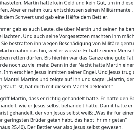
ihasteten. Martin hatte kein Geld und kein Gut, um in diese
lfen. Aber er nahm kurz entschlossen seinen Militärmantel, t
it dem Schwert und gab eine Hälfte dem Bettler.
mmer gab es auch Leute, die über Martin und seinen halbe
l lachten. Und auch seine Vorgesetzten machten ihm mäch
. Sie bestraften ihn wegen Beschädigung von Militäreigent
Martin nahm das hin, weil er wusste: Er hatte einem Mensc
eben retten dürfen. Bis hierhin war das Ganze eine gute Tat
rde noch zu viel mehr. Denn in der Nacht hatte Martin eine
. Ihm erschien Jesus inmitten seiner Engel. Und Jesus trug
n Mantel Martins und zeigte auf ihn und sagte: „Martin, de
 getauft ist, hat mich mit diesem Mantel bekleidet.“
riff Martin, dass er richtig gehandelt hatte. Er hatte den Be
handelt, wie er Jesus selbst behandelt hätte. Damit hatte er
rist gehandelt, der von Jesus selbst weiß: „Was ihr für eine
r geringsten Brüder getan habt, das habt ihr mir getan“
häus 25,40). Der Bettler war also Jesus selbst gewesen!