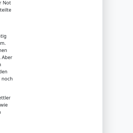
r Not
eilte
n
tig
um.
hen
. Aber
n
 den
r noch
ttler
 wie
n