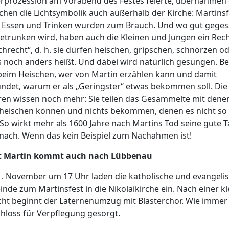
erprozession am Vorabend des Festes feierte, übernahmen 
hen die Lichtsymbolik auch außerhalb der Kirche: Martinsf
 Essen und Trinken wurden zum Brauch. Und wo gut gege
etrunken wird, haben auch die Kleinen und Jungen ein Rech
chrecht“, d. h. sie dürfen heischen, gripschen, schnörzen o
s noch anders heißt. Und dabei wird natürlich gesungen. B
beim Heischen, wer von Martin erzählen kann und damit
ndet, warum er als „Geringster“ etwas bekommen soll. Die
ren wissen noch mehr: Sie teilen das Gesammelte mit denen
 heischen können und nichts bekommen, denen es nicht so
 So wirkt mehr als 1600 Jahre nach Martins Tod seine gute T
nach. Wenn das kein Beispiel zum Nachahmen ist!
t Martin kommt auch nach Lübbenau
. November um 17 Uhr laden die katholische und evangeli
nde zum Martinsfest in die Nikolaikirche ein. Nach einer k
ht beginnt der Laternenumzug mit Blästerchor. Wie immer 
hloss für Verpflegung gesorgt.