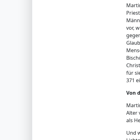
Marti
Priest
Männe
vor, 
gegen
Glaub
Mensc
Bisch
Chris
für s
371 e
Von d
Marti
Alter
als H
Und w