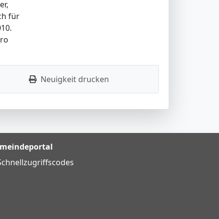
er,
ch für
010.
üro
Neuigkeit drucken
meindeportal
Schnellzugriffscodes