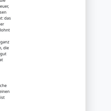
die
euer,
ssen
t: das
der
elohnt
 ganz
, die
 gut
at
sche
leinen
ist