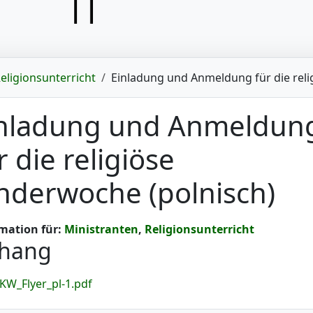
eligionsunterricht
Einladung und Anmeldung für die reli
nladung und Anmeldun
r die religiöse
nderwoche (polnisch)
mation für:
Ministranten
,
Religionsunterricht
hang
KW_Flyer_pl-1.pdf