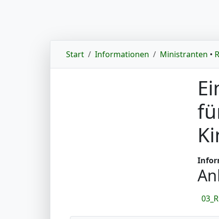
Start
Informationen
Ministranten
•
R
Ei
fü
Ki
Infor
An
03_R